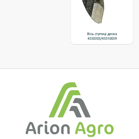
Вісь ступиці диска
4550303/45510039