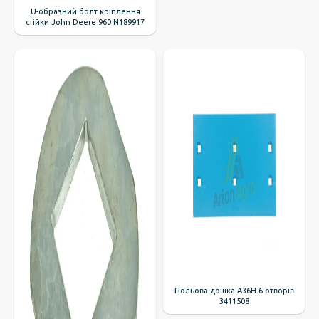
U-образний болт кріплення
стійки John Deere 960 N189917
Польова дошка A36H 6 отворів
3411508