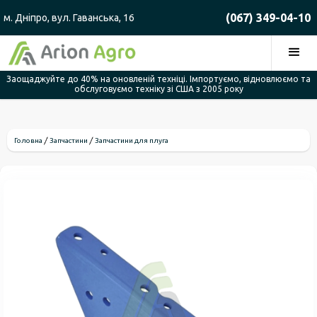
(067) 349-04-10
м. Дніпро, вул. Гаванська, 16
Заощаджуйте до 40% на оновленій техніці. Імпортуємо, відновлюємо та
обслуговуємо техніку зі США з 2005 року
Головна
Запчастини
Запчастини для плуга