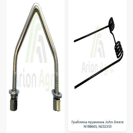
Граблина пружинна John Deere
N188605, N232353