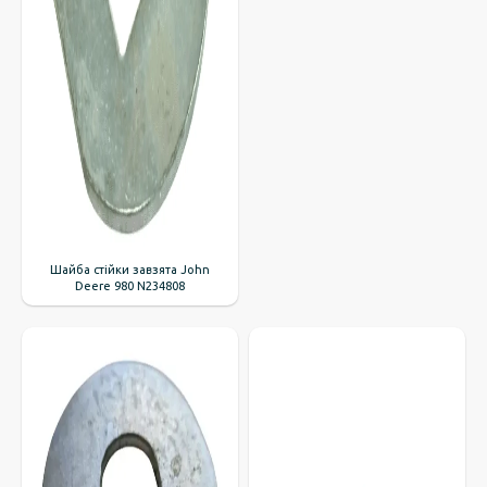
Шайба стійки завзята John
Deere 980 N234808