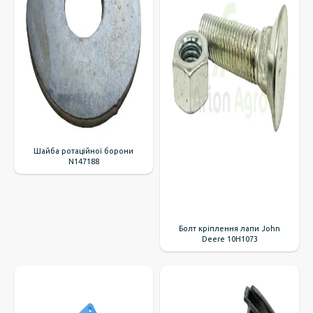
Шайба ротаційної борони
N147188
Болт кріплення лапи John
Deere 10H1073