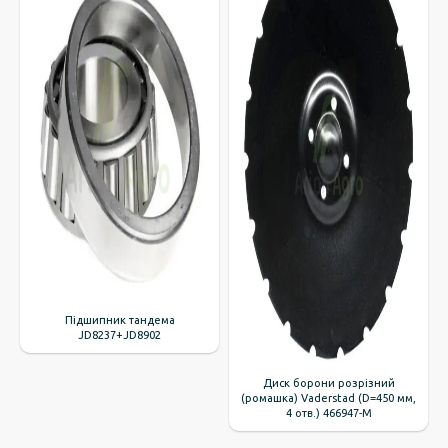
Підшипник тандема
JD8237+JD8902
Диск борони розрізний
(ромашка) Vaderstad (D=450 мм,
4 отв.) 466947-M