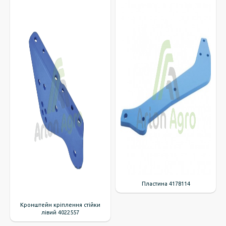
Пластина 4178114
Кронштейн кріплення стійки
лівий 4022557