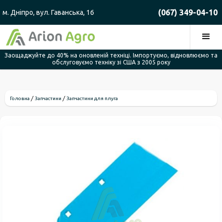
(067) 349-04-10
м. Дніпро, вул. Гаванська, 16
Заощаджуйте до 40% на оновленій техніці. Імпортуємо, відновлюємо та
обслуговуємо техніку зі США з 2005 року
Головна
Запчастини
Запчастини для плуга