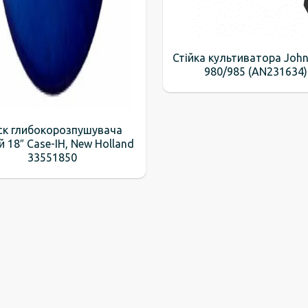
Стійка культиватора John
980/985 (AN231634)
ск глибокорозпушувача
й 18″ Case-IH, New Holland
33551850