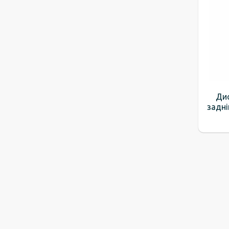
Ди
задні