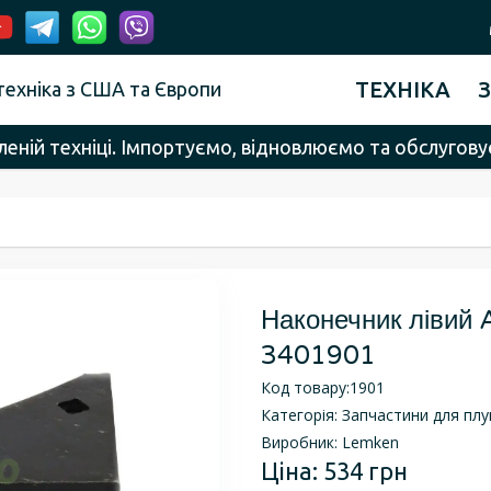
ТЕХНІКА
техніка з США та Європи
ній техніці. Імпортуємо, відновлюємо та обслуговує
Наконечник лівий 
3401901
Код товару:
1901
Категорія:
Запчастини для плу
Виробник:
Lemken
Ціна:
534 грн