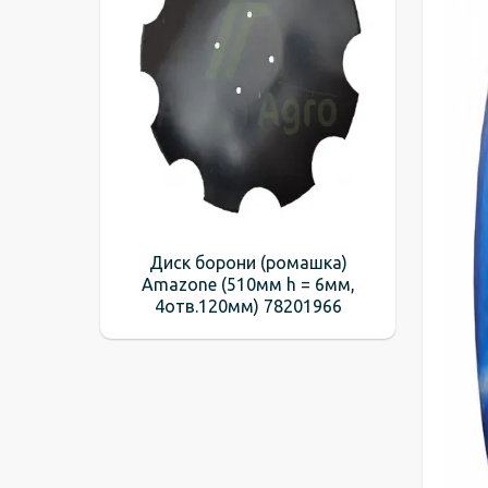
Диск борони (ромашка)
Amazone (510мм h = 6мм,
4отв.120мм) 78201966